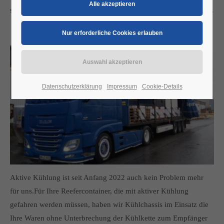
sondern sind für unsere Kunden auch im Fernverkehr unterwegs.
Datenschutzerklärung
Impressum
Cookie-Details
Aktive Kühlung ist seit Anfang 2022 auch kein Problem mehr
für uns.Für Ihre Reefercontainer, die mit aktiver Kühlung
gefahren werden müssen, haben wir Kühlchassis im Einsatz die
Ihre Waren ohne Unterbrechung der Kühlkette zum Empfänger