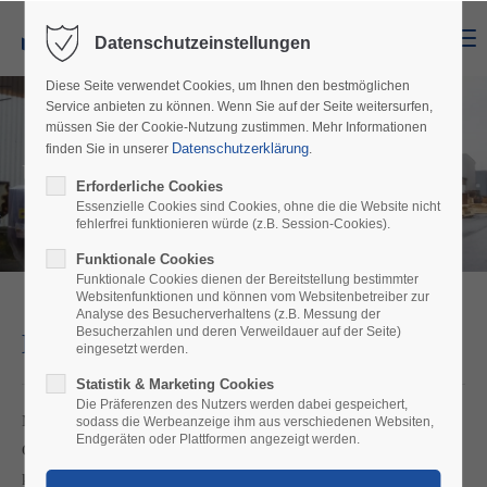
Menu
Datenschutzeinstellungen
Diese Seite verwendet Cookies, um Ihnen den bestmöglichen
Service anbieten zu können. Wenn Sie auf der Seite weitersurfen,
müssen Sie der Cookie-Nutzung zustimmen. Mehr Informationen
Datenschutzerklärung
finden Sie in unserer
.
Unsere Leistungen
Erforderliche Cookies
Essenzielle Cookies sind Cookies, ohne die die Website nicht
fehlerfrei funktionieren würde (z.B. Session-Cookies).
Funktionale Cookies
Funktionale Cookies dienen der Bereitstellung bestimmter
Websitenfunktionen und können vom Websitenbetreiber zur
Analyse des Besucherverhaltens (z.B. Messung der
Besucherzahlen und deren Verweildauer auf der Seite)
LKW Transporte
eingesetzt werden.
Statistik & Marketing Cookies
Die Präferenzen des Nutzers werden dabei gespeichert,
Mit unserem eigenen Fuhrpark transportieren wir für Sie alle
sodass die Werbeanzeige ihm aus verschiedenen Websiten,
Endgeräten oder Plattformen angezeigt werden.
Containergrößen. Ob 20` - 40`- 45` oder Highcube Container –
kein Problem. Wir bedienen nicht nur den Hamburger Raum,